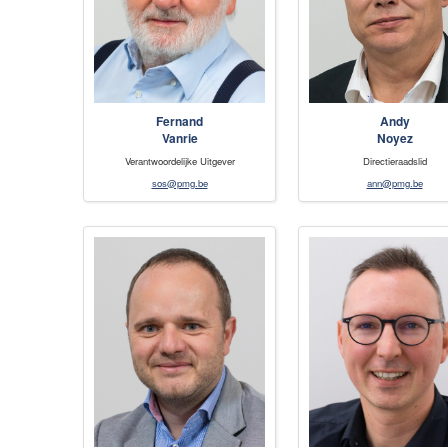
Fernand
Andy
Vanrie
Noyez
Verantwoordelijke Uitgever
Directieraadslid
sos@pmg.be
ann@pmg.be