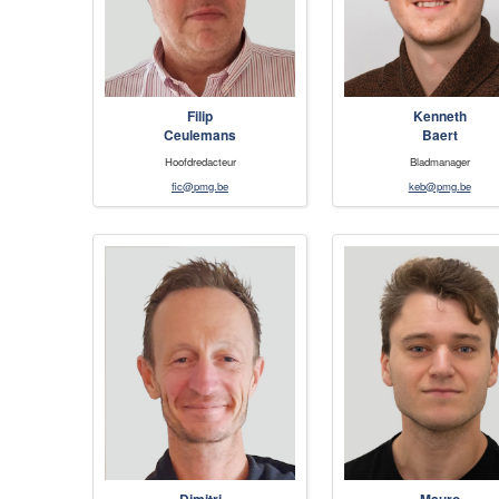
Filip
Kenneth
Ceulemans
Baert
Hoofdredacteur
Bladmanager
fic@pmg.be
keb@pmg.be