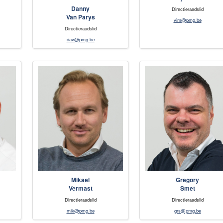
Danny
Directieraadslid
Van Parys
vim@pmg.be
Directieraadslid
dav@pmg.be
Mikael
Gregory
Vermast
Smet
Directieraadslid
Directieraadslid
mik@pmg.be
grs@pmg.be