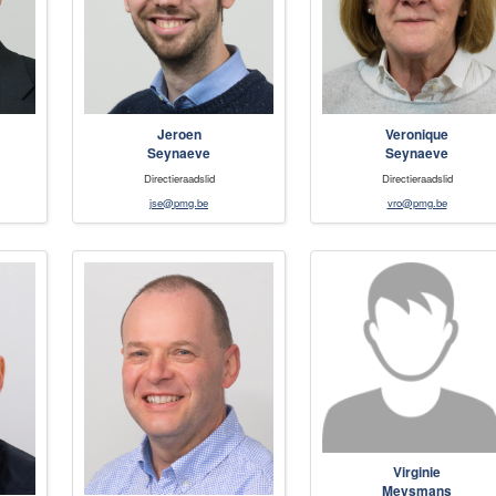
Jeroen
Veronique
Seynaeve
Seynaeve
Directieraadslid
Directieraadslid
jse@pmg.be
vro@pmg.be
Virginie
Meysmans