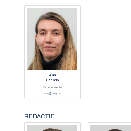
Ann
Caerels
Directieraadslid
anc@pmg.be
REDACTIE