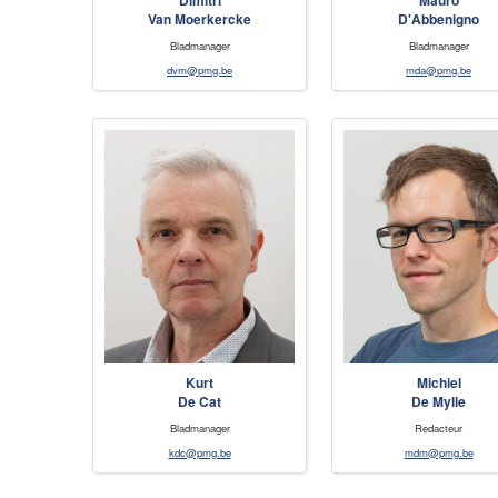
Dimitri
Mauro
Van Moerkercke
D'Abbenigno
Bladmanager
Bladmanager
dvm@pmg.be
mda@pmg.be
Kurt
Michiel
De Cat
De Mylle
Bladmanager
Redacteur
kdc@pmg.be
mdm@pmg.be