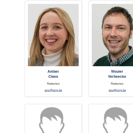
Amber
Wouter
Claes
Verheecke
Redacteur
Redacteur
amc@pmg.be
wou@pmg.be