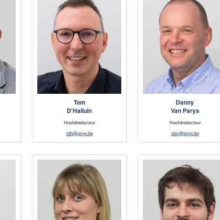
Tom
Danny
D'Halluin
Van Parys
Hoofdredacteur
Hoofdredacteur
tdh@pmg.be
dav@pmg.be