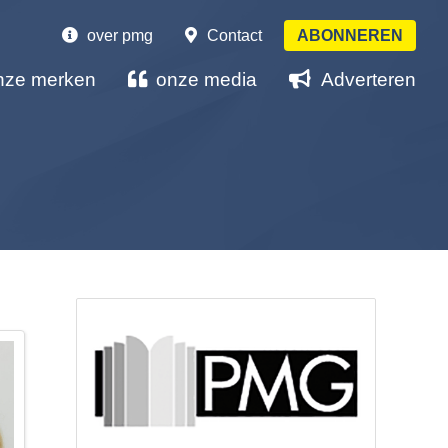
over pmg
Contact
ABONNEREN
nze merken
onze media
Adverteren