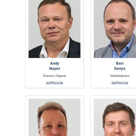
Andy
Bart
Noyez
Denys
Directeur Uitgever
Hoofdredacteur
ann@pmg.be
bar@pmg.be