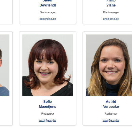
Dieter
Philip
Devriendt
Viane
Bladmanager
Bladmanager
dde@pmg.be
phi@pmg.be
Sofie
Astrid
Moentjens
Vereecke
Redacteur
Redacteur
som@pmg.be
asv@pmg.be