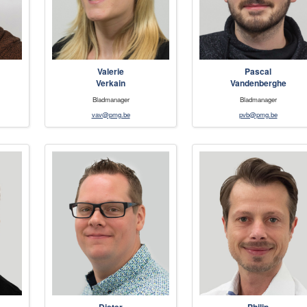
Valerie
Pascal
Verkain
Vandenberghe
Bladmanager
Bladmanager
vav@pmg.be
pvb@pmg.be