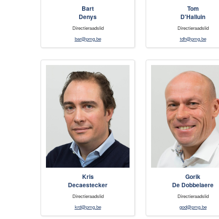
Bart
Tom
Denys
D'Halluin
Directieraadslid
Directieraadslid
bar@pmg.be
tdh@pmg.be
Kris
Gorik
Decaestecker
De Dobbelaere
Directieraadslid
Directieraadslid
krd@pmg.be
god@pmg.be