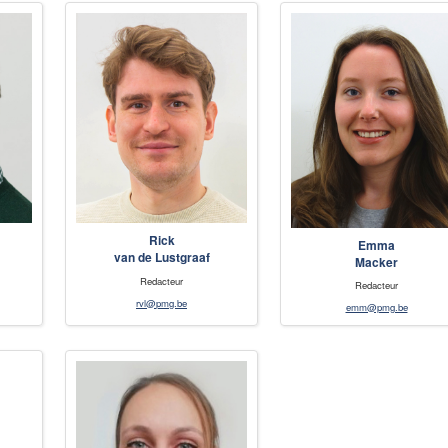
Rick
Emma
van de Lustgraaf
Macker
Redacteur
Redacteur
rvl@pmg.be
emm@pmg.be