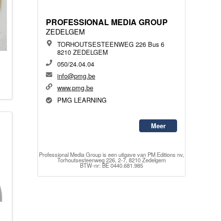
PROFESSIONAL MEDIA GROUP
ZEDELGEM
TORHOUTSESTEENWEG 226 Bus 6
8210 ZEDELGEM
050/24.04.04
info@pmg.be
www.pmg.be
PMG LEARNING
Meer
Professional Media Group
is een uitgave van
PM Editions nv,
Torhoutsesteenweg 226, 2-7, 8210 Zedelgem
BTW-nr: BE 0440.681.985