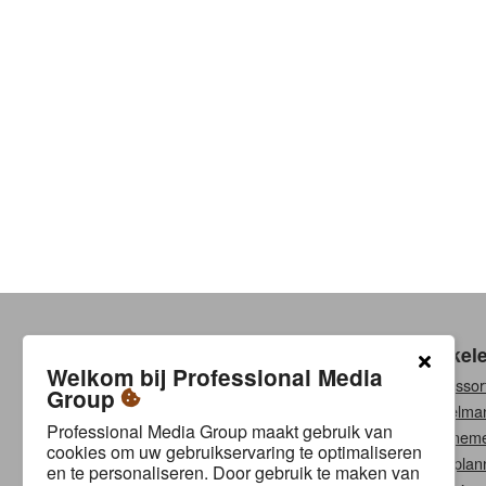
Klantenservice
Winkel
Welkom bij Professional Media
Contact
Ons assor
Group
Betalingsmethoden
Winkelma
Professional Media Group maakt gebruik van
Verzenden & retourneren
Abonneme
cookies om uw gebruikservaring te optimaliseren
Garantie & reparatie
Bouwplan
en te personaliseren. Door gebruik te maken van