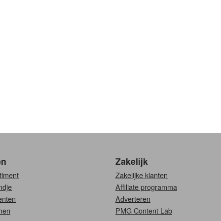
en
Zakelijk
timent
Zakelijke klanten
ndje
Affiliate programma
nten
Adverteren
nen
PMG Content Lab