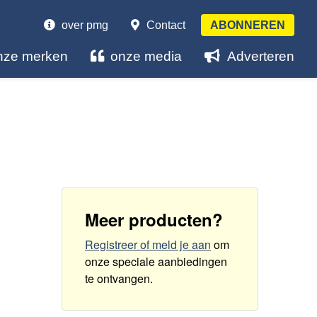
over pmg
Contact
ABONNEREN
nze merken
onze media
Adverteren
Meer producten?
Registreer of meld je aan
om
onze speciale aanbiedingen
te ontvangen
.