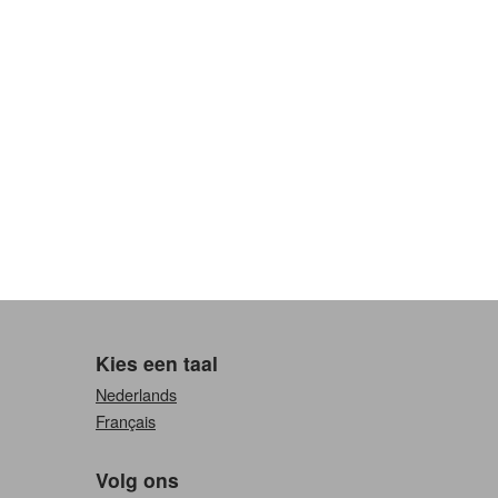
Kies een taal
Nederlands
Français
Volg ons