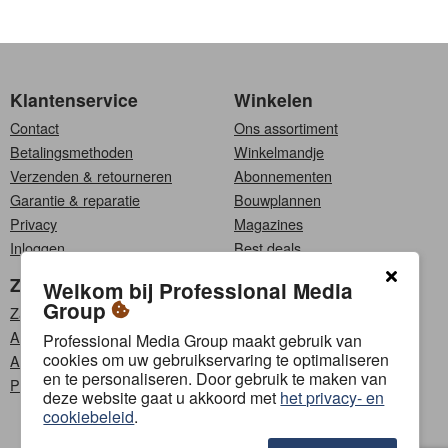
Klantenservice
Winkelen
Contact
Ons assortiment
Betalingsmethoden
Winkelmandje
Verzenden & retourneren
Abonnementen
Garantie & reparatie
Bouwplannen
Privacy
Magazines
Inloggen
Best deals
Zakelijk
Kies een taal
Welkom bij Professional Media
Group
Zakelijke klanten
Nederlands
Affiliate programma
Français
Professional Media Group maakt gebruik van
cookies om uw gebruikservaring te optimaliseren
Adverteren
en te personaliseren. Door gebruik te maken van
PMG Content Lab
Volg ons
deze website gaat u akkoord met
het privacy- en
cookiebeleid
.